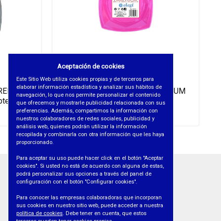
Aceptación de cookies
Este Sitio Web utiliza cookies propias y de terceros para
elaborar información estadística y analizar sus hábitos de
PREMIUM
PLATO 17,5 CM NUEVO PREMIUM
navegación, lo que nos permite personalizar el contenido
pte
FUCSIA - 15uds/pte
que ofrecemos y mostrarle publicidad relacionada con sus
preferencias. Además, compartimos la información con
REF. 10550
nuestros colaboradores de redes sociales, publicidad y
análisis web, quienes podrán utilizar la información
recopilada y combinarla con otra información que les haya
proporcionado.
Para aceptar su uso puede hacer click en el botón "Aceptar
cookies". Si usted no está de acuerdo con alguna de estas,
podrá personalizar sus opciones a través del panel de
INFORMACIÓN
configuración con el botón "Configurar cookies".
• AVISO LEGAL
Para conocer las empresas colaboradoras que incorporan
sus cookies en nuestro sitio web, puede acceder a nuestra
• PROTECCIÓN DE DATOS
política de cookies
. Debe tener en cuenta, que estos
• POLÍTICA DE COOKIES