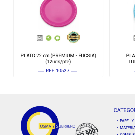
PLATO 22 cm (PREMIUM - FUCSIA)
PLA
(12uds/pte)
TU
REF. 10527
CATEGO
• PAPEL 
• MATERIA
• COMPLE