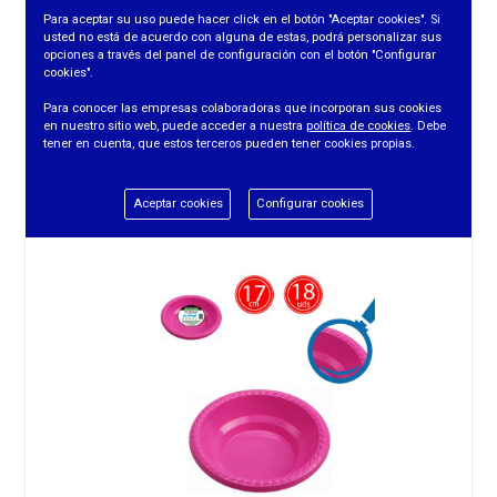
Para aceptar su uso puede hacer click en el botón "Aceptar cookies". Si
usted no está de acuerdo con alguna de estas, podrá personalizar sus
opciones a través del panel de configuración con el botón "Configurar
cookies".
VASO 266CC (PREMIUM - BLANCO) (20UDS/PTE)
Para conocer las empresas colaboradoras que incorporan sus cookies
en nuestro sitio web, puede acceder a nuestra
política de cookies
. Debe
tener en cuenta, que estos terceros pueden tener cookies propias.
REF. 20513
Aceptar cookies
Configurar cookies