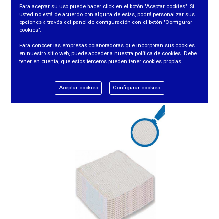
Para aceptar su uso puede hacer click en el botón "Aceptar cookies". Si
usted no está de acuerdo con alguna de estas, podrá personalizar sus
opciones a través del panel de configuración con el botón "Configurar
cookies".
GAMUZA ELEGI ATRAPA POLVO 30 UDS.
Para conocer las empresas colaboradoras que incorporan sus cookies
en nuestro sitio web, puede acceder a nuestra
política de cookies
. Debe
tener en cuenta, que estos terceros pueden tener cookies propias.
REF. 1173
Aceptar cookies
Configurar cookies