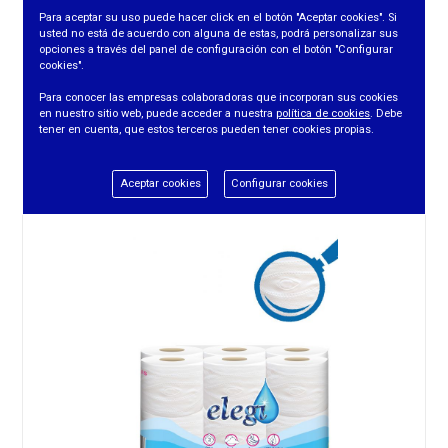
Para aceptar su uso puede hacer click en el botón "Aceptar cookies". Si
usted no está de acuerdo con alguna de estas, podrá personalizar sus
opciones a través del panel de configuración con el botón "Configurar
cookies".
PAPEL HIG. 6 R. POETA TORRE LISO
Para conocer las empresas colaboradoras que incorporan sus cookies
en nuestro sitio web, puede acceder a nuestra
política de cookies
. Debe
tener en cuenta, que estos terceros pueden tener cookies propias.
REF. PH0060
Aceptar cookies
Configurar cookies