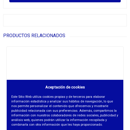
PRODUCTOS RELACIONADOS
Aceptación de cookies
Este Sitio Web utiliza cookies propias y de terceros para elaborar
información estadística y analizar sus hábitos de navegación, lo que
nos permite personalizar el contenido que ofrecemos y mostrarle
publicidad relacionada con sus preferencias. Además, compartimos la
información con nuestros colaboradores de redes sociales, publicidad y
análisis web, quienes podrán utilizar la información recopilada y
combinarla con otra información que les haya proporcionado.