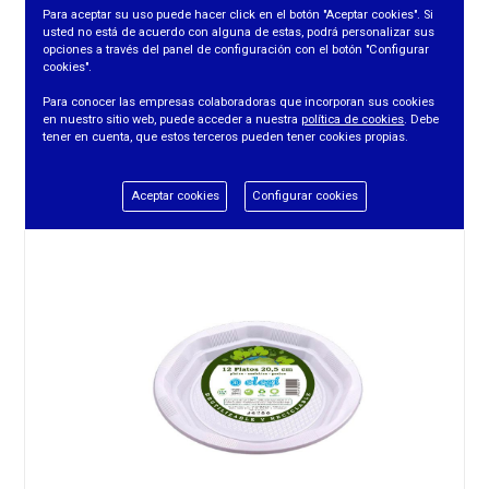
Para aceptar su uso puede hacer click en el botón "Aceptar cookies". Si
usted no está de acuerdo con alguna de estas, podrá personalizar sus
opciones a través del panel de configuración con el botón "Configurar
cookies".
PLATO HONDO (24 UDS/PTE)
Para conocer las empresas colaboradoras que incorporan sus cookies
en nuestro sitio web, puede acceder a nuestra
política de cookies
. Debe
tener en cuenta, que estos terceros pueden tener cookies propias.
REF. 10202-2
Aceptar cookies
Configurar cookies