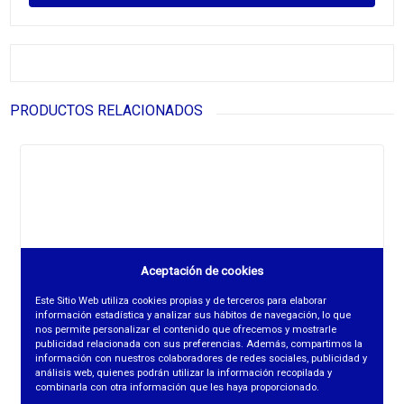
PRODUCTOS RELACIONADOS
Aceptación de cookies
Este Sitio Web utiliza cookies propias y de terceros para elaborar
información estadística y analizar sus hábitos de navegación, lo que
nos permite personalizar el contenido que ofrecemos y mostrarle
publicidad relacionada con sus preferencias. Además, compartimos la
información con nuestros colaboradores de redes sociales, publicidad y
análisis web, quienes podrán utilizar la información recopilada y
combinarla con otra información que les haya proporcionado.