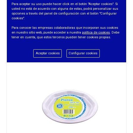
Para aceptar su uso puede hacer click en el botón "Aceptar cookies". Si
usted no está de acuerdo con alguna de estas, podrá personalizar sus
opciones a través del panel de configuración con el botón "Configurar
cookies".
PLATO DE 22 CM OCTOGONAL (100UDS/PTE)
Para conocer las empresas colaboradoras que incorporan sus cookies
en nuestro sitio web, puede acceder a nuestra
política de cookies
. Debe
tener en cuenta, que estos terceros pueden tener cookies propias.
REF. 10712
Aceptar cookies
Configurar cookies