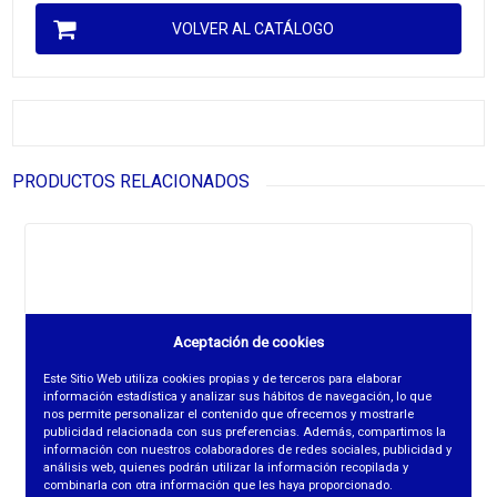
VOLVER AL CATÁLOGO
PRODUCTOS RELACIONADOS
Aceptación de cookies
Este Sitio Web utiliza cookies propias y de terceros para elaborar
información estadística y analizar sus hábitos de navegación, lo que
nos permite personalizar el contenido que ofrecemos y mostrarle
publicidad relacionada con sus preferencias. Además, compartimos la
información con nuestros colaboradores de redes sociales, publicidad y
análisis web, quienes podrán utilizar la información recopilada y
combinarla con otra información que les haya proporcionado.