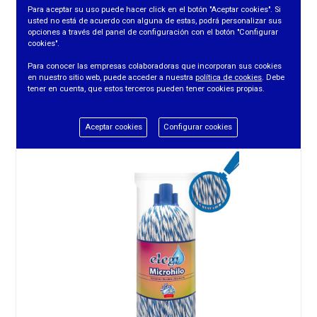
Para aceptar su uso puede hacer click en el botón "Aceptar cookies". Si
usted no está de acuerdo con alguna de estas, podrá personalizar sus
opciones a través del panel de configuración con el botón "Configurar
cookies".
REC. FREG. ELEGI TIRAS ANTIBACTERIAS 2 UDS.
Para conocer las empresas colaboradoras que incorporan sus cookies
en nuestro sitio web, puede acceder a nuestra
política de cookies
. Debe
tener en cuenta, que estos terceros pueden tener cookies propias.
REF. 1666
Aceptar cookies
Configurar cookies