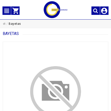
/
Bayetas
BAYETAS