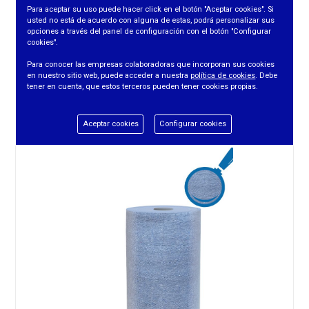
Para aceptar su uso puede hacer click en el botón "Aceptar cookies". Si
usted no está de acuerdo con alguna de estas, podrá personalizar sus
opciones a través del panel de configuración con el botón "Configurar
cookies".
BAYETA MICROFIBRA EDA REJILLAS
Para conocer las empresas colaboradoras que incorporan sus cookies
en nuestro sitio web, puede acceder a nuestra
política de cookies
. Debe
tener en cuenta, que estos terceros pueden tener cookies propias.
REF. 1170
Aceptar cookies
Configurar cookies