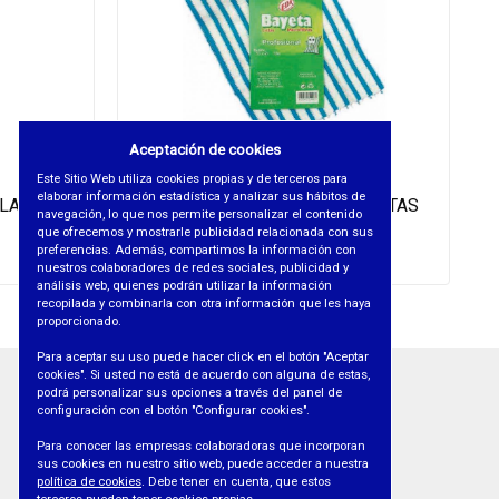
Aceptación de cookies
Este Sitio Web utiliza cookies propias y de terceros para
elaborar información estadística y analizar sus hábitos de
BLANCO
BAYETA MICROFIBRA EDA LISTAS
navegación, lo que nos permite personalizar el contenido
que ofrecemos y mostrarle publicidad relacionada con sus
preferencias. Además, compartimos la información con
REF. 1169
nuestros colaboradores de redes sociales, publicidad y
análisis web, quienes podrán utilizar la información
recopilada y combinarla con otra información que les haya
proporcionado.
Para aceptar su uso puede hacer click en el botón "Aceptar
cookies". Si usted no está de acuerdo con alguna de estas,
podrá personalizar sus opciones a través del panel de
INFORMACIÓN
configuración con el botón "Configurar cookies".
• AVISO LEGAL
Para conocer las empresas colaboradoras que incorporan
sus cookies en nuestro sitio web, puede acceder a nuestra
• PROTECCIÓN DE DATOS
política de cookies
. Debe tener en cuenta, que estos
• POLÍTICA DE COOKIES