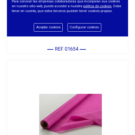
Para conocer las empresas colaboradoras que incorporan sus cookies
en nuestro sitio web, puede acceder a nuestra
política de cookies
. Debe
tener en cuenta, que estos terceros pueden tener cookies propias.
Aceptar cookies
Configurar cookies
ROLLO NOVOTEX BISSÚ 1X5M PISTACHO
REF. 01654