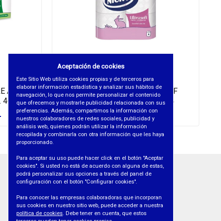
Aceptación de cookies
Este Sitio Web utiliza cookies propias y de terceros para
elaborar información estadística y analizar sus hábitos de
E ALOE
PAPEL HIG. NICKY ULTRASOF
navegación, lo que nos permite personalizar el contenido
. 4CAPAS
COLOREADO 2C 4R - 4Rx24
que ofrecemos y mostrarle publicidad relacionada con sus
preferencias. Además, compartimos la información con
REF. 406008
nuestros colaboradores de redes sociales, publicidad y
análisis web, quienes podrán utilizar la información
recopilada y combinarla con otra información que les haya
proporcionado.
Para aceptar su uso puede hacer click en el botón "Aceptar
cookies". Si usted no está de acuerdo con alguna de estas,
podrá personalizar sus opciones a través del panel de
INFORMACIÓN
configuración con el botón "Configurar cookies".
• AVISO LEGAL
Para conocer las empresas colaboradoras que incorporan
sus cookies en nuestro sitio web, puede acceder a nuestra
• PROTECCIÓN DE DATOS
política de cookies
. Debe tener en cuenta, que estos
• POLÍTICA DE COOKIES