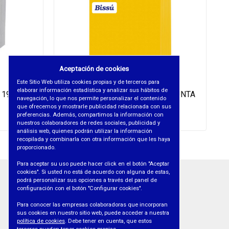
Aceptación de cookies
Este Sitio Web utiliza cookies propias y de terceros para
elaborar información estadística y analizar sus hábitos de
190 H. 70
SERVILLETAS 38x38 PUNTA PUNTA
navegación, lo que nos permite personalizar el contenido
BISSU AMARILLA 2C 36uds
que ofrecemos y mostrarle publicidad relacionada con sus
preferencias. Además, compartimos la información con
REF. 01498
nuestros colaboradores de redes sociales, publicidad y
análisis web, quienes podrán utilizar la información
recopilada y combinarla con otra información que les haya
proporcionado.
Para aceptar su uso puede hacer click en el botón "Aceptar
cookies". Si usted no está de acuerdo con alguna de estas,
podrá personalizar sus opciones a través del panel de
INFORMACIÓN
configuración con el botón "Configurar cookies".
• AVISO LEGAL
Para conocer las empresas colaboradoras que incorporan
sus cookies en nuestro sitio web, puede acceder a nuestra
• PROTECCIÓN DE DATOS
política de cookies
. Debe tener en cuenta, que estos
• POLÍTICA DE COOKIES