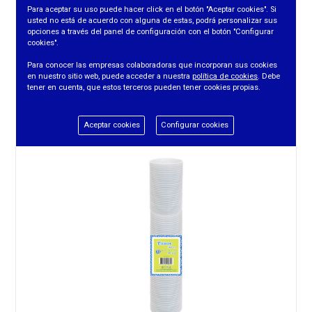
Para aceptar su uso puede hacer click en el botón "Aceptar cookies". Si
usted no está de acuerdo con alguna de estas, podrá personalizar sus
opciones a través del panel de configuración con el botón "Configurar
cookies".
VASO 300CC TRANSPARENTE (50UDS/PTE)
Para conocer las empresas colaboradoras que incorporan sus cookies
en nuestro sitio web, puede acceder a nuestra
política de cookies
. Debe
tener en cuenta, que estos terceros pueden tener cookies propias.
REF. 20748
Aceptar cookies
Configurar cookies