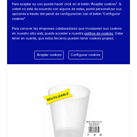
Para aceptar su uso puede hacer click en el botón "Aceptar cookies". Si
usted no está de acuerdo con alguna de estas, podrá personalizar sus
opciones a través del panel de configuración con el botón "Configurar
cookies".
VASO COCKTAIL 480CC. PP.(20UDS/PTE)
Para conocer las empresas colaboradoras que incorporan sus cookies
en nuestro sitio web, puede acceder a nuestra
política de cookies
. Debe
tener en cuenta, que estos terceros pueden tener cookies propias.
REF. 20222
Aceptar cookies
Configurar cookies