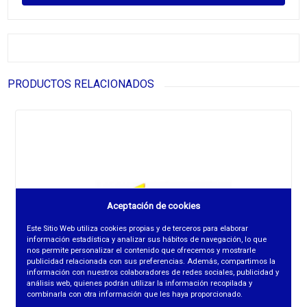
PRODUCTOS RELACIONADOS
Aceptación de cookies
Este Sitio Web utiliza cookies propias y de terceros para elaborar
información estadística y analizar sus hábitos de navegación, lo que
nos permite personalizar el contenido que ofrecemos y mostrarle
publicidad relacionada con sus preferencias. Además, compartimos la
información con nuestros colaboradores de redes sociales, publicidad y
análisis web, quienes podrán utilizar la información recopilada y
combinarla con otra información que les haya proporcionado.