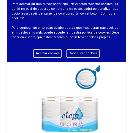
Para aceptar su uso puede hacer click en el botón "Aceptar cookies". Si
usted no está de acuerdo con alguna de estas, podrá personalizar sus
opciones a través del panel de configuración con el botón "Configurar
cookies".
PAPEL HIG. BISSU MEGAROLLOS 6=24 3 C.
Para conocer las empresas colaboradoras que incorporan sus cookies
en nuestro sitio web, puede acceder a nuestra
política de cookies
. Debe
tener en cuenta, que estos terceros pueden tener cookies propias.
REF. 198
Aceptar cookies
Configurar cookies