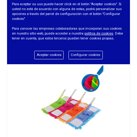
Para aceptar su uso puede hacer click en el botón "Aceptar cookies". Si
usted no está de acuerdo con alguna de estas, podrá personalizar sus
opciones a través del panel de configuración con el botón "Configurar
cookies".
MOPA COMPLETA 40 CMS. MICROFIBRA BICOLOR
Para conocer las empresas colaboradoras que incorporan sus cookies
en nuestro sitio web, puede acceder a nuestra
política de cookies
. Debe
tener en cuenta, que estos terceros pueden tener cookies propias.
REF. ME40
Aceptar cookies
Configurar cookies