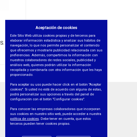
Aceptación de cookies
Este Sitio Web utiliza cookies propias y de terceros para
elaborar información estadística y analizar sus hábitos de
S. EDA
navegación, lo que nos permite personalizar el contenido
que ofrecemos y mostrarle publicidad relacionada con sus
preferencias. Además, compartimos la información con
nuestros colaboradores de redes sociales, publicidad y
análisis web, quienes podrán utilizar la información
recopilada y combinarla con otra información que les haya
proporcionado.
Para aceptar su uso puede hacer click en el botón "Aceptar
cookies". Si usted no está de acuerdo con alguna de estas,
podrá personalizar sus opciones a través del panel de
INFORMACIÓN
configuración con el botón "Configurar cookies".
• AVISO LEGAL
Para conocer las empresas colaboradoras que incorporan
sus cookies en nuestro sitio web, puede acceder a nuestra
• PROTECCIÓN DE DATOS
política de cookies
. Debe tener en cuenta, que estos
• POLÍTICA DE COOKIES
terceros pueden tener cookies propias.
• POLÍTICA DE CALIDAD