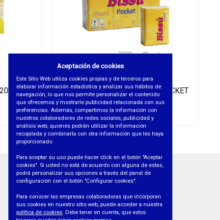
Aceptación de cookies
Este Sitio Web utiliza cookies propias y de terceros para
elaborar información estadística y analizar sus hábitos de
 20 UDS
PAÑUELO BOLSILLO BISSU POCKET
navegación, lo que nos permite personalizar el contenido
4C 6 PTES x 8 PAÑUELOS
que ofrecemos y mostrarle publicidad relacionada con sus
preferencias. Además, compartimos la información con
REF. 2791
nuestros colaboradores de redes sociales, publicidad y
análisis web, quienes podrán utilizar la información
recopilada y combinarla con otra información que les haya
proporcionado.
Para aceptar su uso puede hacer click en el botón "Aceptar
cookies". Si usted no está de acuerdo con alguna de estas,
podrá personalizar sus opciones a través del panel de
INFORMACIÓN
configuración con el botón "Configurar cookies".
• AVISO LEGAL
Para conocer las empresas colaboradoras que incorporan
sus cookies en nuestro sitio web, puede acceder a nuestra
• PROTECCIÓN DE DATOS
política de cookies
. Debe tener en cuenta, que estos
• POLÍTICA DE COOKIES